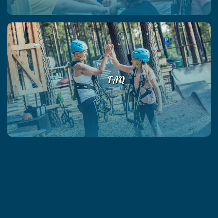
FAQ
-
-