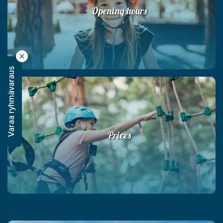
Opening hours
Varaa ryhmävaraus
Prices
-