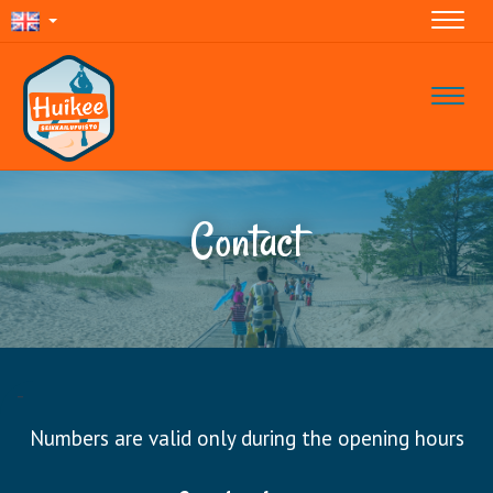
Navig
Navig
Contact
-
Numbers are valid only during the opening hours