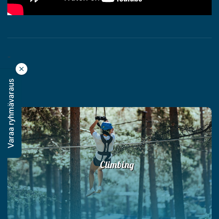
-
Varaa ryhmävaraus
-
Climbing