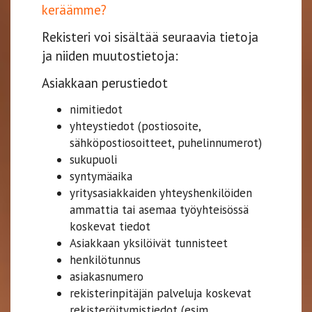
keräämme?
Rekisteri voi sisältää seuraavia tietoja
ja niiden muutostietoja:
Asiakkaan perustiedot
nimitiedot
yhteystiedot (postiosoite,
sähköpostiosoitteet, puhelinnumerot)
sukupuoli
syntymäaika
yritysasiakkaiden yhteyshenkilöiden
ammattia tai asemaa työyhteisössä
koskevat tiedot
Asiakkaan yksilöivät tunnisteet
henkilötunnus
asiakasnumero
rekisterinpitäjän palveluja koskevat
rekisteröitymistiedot (esim.