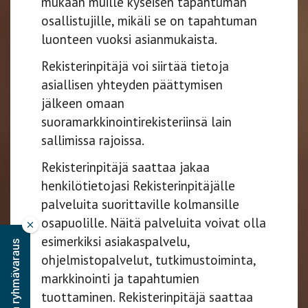
mukaan muille kyseisen tapahtuman
osallistujille, mikäli se on tapahtuman
luonteen vuoksi asianmukaista.
Rekisterinpitäjä voi siirtää tietoja
asiallisen yhteyden päättymisen
jälkeen omaan
suoramarkkinointirekisteriinsä lain
sallimissa rajoissa.
Rekisterinpitäjä saattaa jakaa
henkilötietojasi Rekisterinpitäjälle
palveluita suorittaville kolmansille
osapuolille. Näitä palveluita voivat olla
esimerkiksi asiakaspalvelu,
Varaa ryhmävaraus
ohjelmistopalvelut, tutkimustoiminta,
markkinointi ja tapahtumien
tuottaminen. Rekisterinpitäjä saattaa