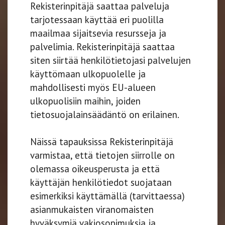
Rekisterinpitäjä saattaa palveluja
tarjotessaan käyttää eri puolilla
maailmaa sijaitsevia resursseja ja
palvelimia. Rekisterinpitäjä saattaa
siten siirtää henkilötietojasi palvelujen
käyttömaan ulkopuolelle ja
mahdollisesti myös EU-alueen
ulkopuolisiin maihin, joiden
tietosuojalainsäädäntö on erilainen.
Näissä tapauksissa Rekisterinpitäjä
varmistaa, että tietojen siirrolle on
olemassa oikeusperusta ja että
käyttäjän henkilötiedot suojataan
esimerkiksi käyttämällä (tarvittaessa)
asianmukaisten viranomaisten
hyväksymiä vakiosopimuksia ja