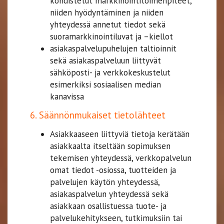
kohdistetut markkinointitoimenpiteet,
niiden hyödyntäminen ja niiden
yhteydessä annetut tiedot sekä
suoramarkkinointiluvat ja –kiellot
asiakaspalvelupuhelujen taltioinnit
sekä asiakaspalveluun liittyvät
sähköposti- ja verkkokeskustelut
esimerkiksi sosiaalisen median
kanavissa
6. Säännönmukaiset tietolähteet
Asiakkaaseen liittyviä tietoja kerätään
asiakkaalta itseltään sopimuksen
tekemisen yhteydessä, verkkopalvelun
omat tiedot -osiossa, tuotteiden ja
palvelujen käytön yhteydessä,
asiakaspalvelun yhteydessä sekä
asiakkaan osallistuessa tuote- ja
palvelukehitykseen, tutkimuksiin tai