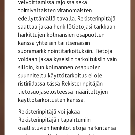
velvoittamissa rajoissa sekä
toimivaltaisten viranomaisten
edellyttämällä tavalla. Rekisterinpitäjä
saattaa jakaa henkilötietojasi tarkkaan
harkittujen kolmansien osapuolten
kanssa yhteisiin tai itsenäisiin
suoramarkkinointitarkoituksiin. Tietoja
voidaan jakaa kyseisiin tarkoituksiin vain
silloin, kun kolmannen osapuolen
suunniteltu käyttötarkoitus ei ole
ristiriidassa tässä Rekisterinpitäjän
tietosuojaselosteessa määriteltyjen
käyttötarkoitusten kanssa.
Rekisterinpitäjä voi jakaa
Rekisterinpitäjän tapahtumiin
osallistuvien henkilötietoja harkintansa