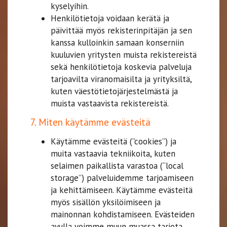
kyselyihin.
Henkilötietoja voidaan kerätä ja
päivittää myös rekisterinpitäjän ja sen
kanssa kulloinkin samaan konserniin
kuuluvien yritysten muista rekistereistä
sekä henkilötietoja koskevia palveluja
tarjoavilta viranomaisilta ja yrityksiltä,
kuten väestötietojärjestelmästä ja
muista vastaavista rekistereistä.
7. Miten käytämme evästeitä
Käytämme evästeitä (”cookies”) ja
muita vastaavia tekniikoita, kuten
selaimen paikallista varastoa (“local
storage”) palveluidemme tarjoamiseen
ja kehittämiseen. Käytämme evästeitä
myös sisällön yksilöimiseen ja
mainonnan kohdistamiseen. Evästeiden
avulla voimme muun muassa tarjota