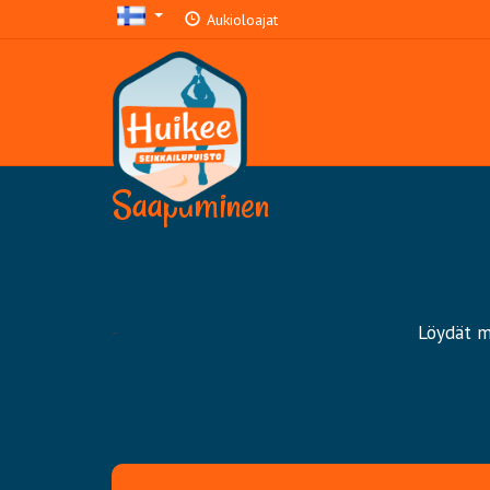
Aukioloajat
Saapuminen
-
Löydät me