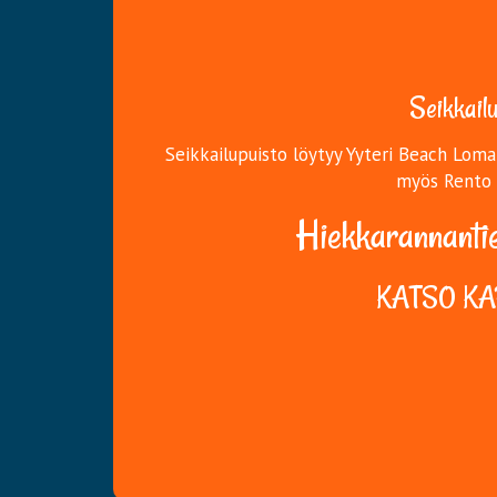
Seikkailu
Seikkailupuisto löytyy Yyteri Beach Lom
myös Rento 
Hiekkarannantie 1
KATSO K