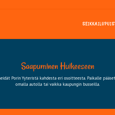
SEIKKAILUPUIS
Saapuminen Huikeeseen
idät Porin Yyteristä kahdesta eri osoitteesta. Paikalle pääse
omalla autolla tai vaikka kaupungin busseilla.