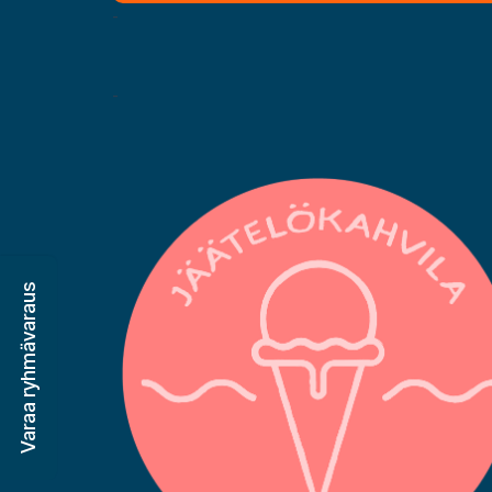
-
-
Varaa ryhmävaraus