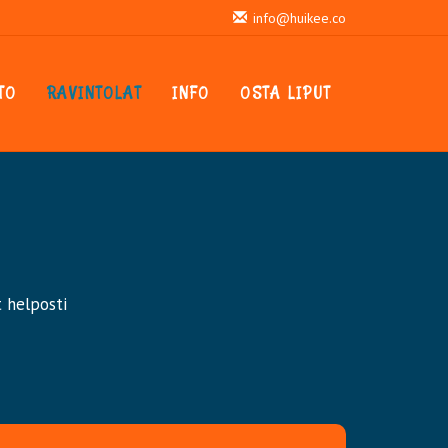
info@huikee.co
TO
RAVINTOLAT
INFO
OSTA LIPUT
t helposti