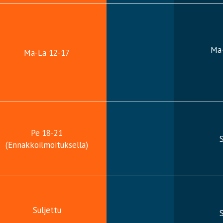
Ma
Ma-La 12-17
Pe
18-21
S
(Ennakkoilmoituksella)
Suljettu
S