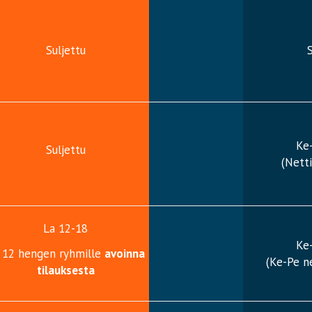
Suljettu
S
Ke
Suljettu
(Netti
La 12-18
Ke
i 12 hengen ryhmille
avoinna
(Ke-Pe ne
tilauksesta