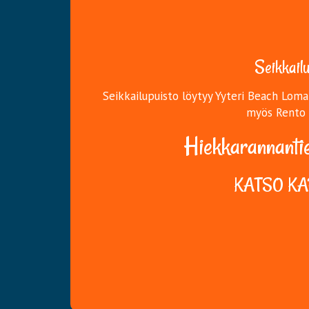
Seikkailu
Seikkailupuisto löytyy Yyteri Beach Lom
myös Rento 
Hiekkarannantie 1
KATSO K