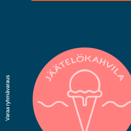
-
-
Varaa ryhmävaraus