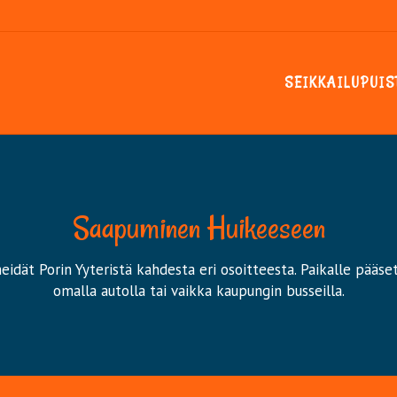
SEIKKAILUPUIS
Saapuminen Huikeeseen
idät Porin Yyteristä kahdesta eri osoitteesta. Paikalle pääse
omalla autolla tai vaikka kaupungin busseilla.