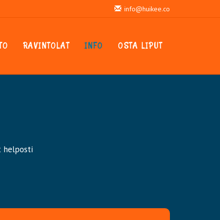
info@huikee.co
TO
RAVINTOLAT
INFO
OSTA LIPUT
t helposti