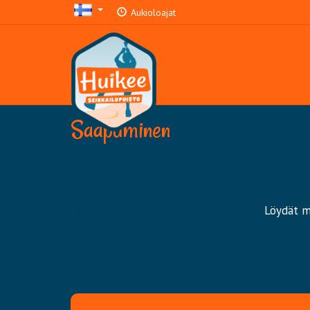
Aukioloajat
Saapuminen
-
Löydät me