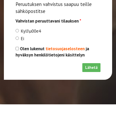
Peruutuksen vahvistus saapuu teille
sähköpostitse
Vahvistan peruuttavani tilauksen
*
Kyll\u00e4
Ei
Olen lukenut
tietosuojaselosteen
ja
hyväksyn henkilötietojeni käsittelyn
Lähetä