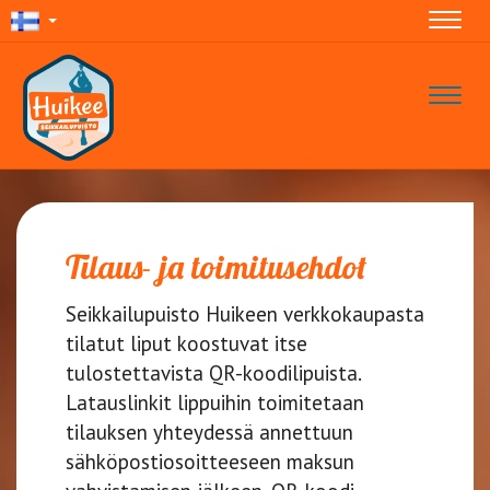
Navig
Navig
Tilaus- ja toimitusehdot
Seikkailupuisto Huikeen verkkokaupasta
tilatut liput koostuvat itse
tulostettavista QR-koodilipuista.
Latauslinkit lippuihin toimitetaan
tilauksen yhteydessä annettuun
sähköpostiosoitteeseen maksun