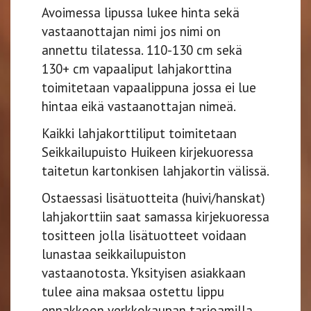
Avoimessa lipussa lukee hinta sekä
vastaanottajan nimi jos nimi on
annettu tilatessa. 110-130 cm sekä
130+ cm vapaaliput lahjakorttina
toimitetaan vapaalippuna jossa ei lue
hintaa eikä vastaanottajan nimeä.
Kaikki lahjakorttiliput toimitetaan
Seikkailupuisto Huikeen kirjekuoressa
taitetun kartonkisen lahjakortin välissä.
Ostaessasi lisätuotteita (huivi/hanskat)
lahjakorttiin saat samassa kirjekuoressa
tositteen jolla lisätuotteet voidaan
lunastaa seikkailupuiston
vastaanotosta. Yksityisen asiakkaan
tulee aina maksaa ostettu lippu
ennakkoon verkkokaupan tarjoamilla