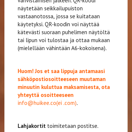
vahvistamisen jälkeen. QR-koodi
näytetään seikkailupuiston
vastaanotossa, jossa se kuitataan
käytetyksi. QR-koodin voi näyttää
kätevästi suoraan puhelimen näytöltä
tai lipun voi tulostaa ja ottaa mukaan
(mielellään vähintään A6-kokoisena).
Huom! Jos et saa lippuja antamaasi
sähköpostiosoitteeseen muutaman
minuutin kuluttua maksamisesta, ota
yhteyttä osoitteeseen
info@huikee.co(ei .com)
.
Lahjakortit
toimitetaan postitse.