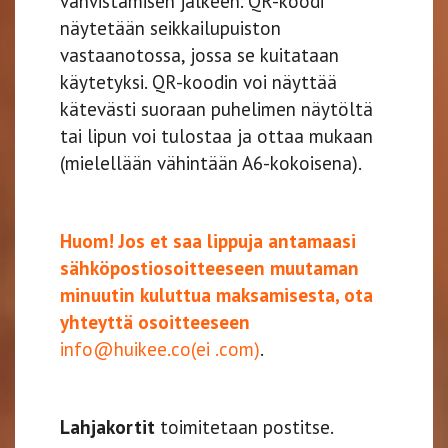
vahvistamisen jälkeen. QR-koodi
näytetään seikkailupuiston
vastaanotossa, jossa se kuitataan
käytetyksi. QR-koodin voi näyttää
kätevästi suoraan puhelimen näytöltä
tai lipun voi tulostaa ja ottaa mukaan
(mielellään vähintään A6-kokoisena).
Huom! Jos et saa lippuja antamaasi
sähköpostiosoitteeseen muutaman
minuutin kuluttua maksamisesta, ota
yhteyttä osoitteeseen
info@huikee.co(ei .com)
.
Lahjakortit
toimitetaan postitse.