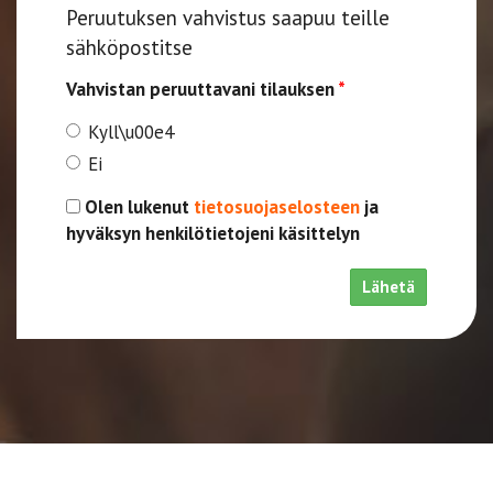
Peruutuksen vahvistus saapuu teille
sähköpostitse
Vahvistan peruuttavani tilauksen
*
Kyll\u00e4
Ei
Olen lukenut
tietosuojaselosteen
ja
hyväksyn henkilötietojeni käsittelyn
Lähetä