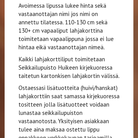
Avoimessa lipussa lukee hinta sekä
vastaanottajan nimi jos nimi on
annettu tilatessa. 110-130 cm sekä
130+ cm vapaaliput lahjakorttina
toimitetaan vapaalippuna jossa ei lue
hintaa eikä vastaanottajan nimeä.
Kaikki lahjakorttiliput toimitetaan
Seikkailupuisto Huikeen kirjekuoressa
taitetun kartonkisen lahjakortin välissä.
Ostaessasi lisätuotteita (huivi/hanskat)
lahjakorttiin saat samassa kirjekuoressa
tositteen jolla lisätuotteet voidaan
lunastaa seikkailupuiston
vastaanotosta. Yksityisen asiakkaan
tulee aina maksaa ostettu lippu
ennakkoon verkkokaupan tarjoamilla