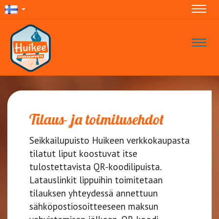
Navig
Navig
Tilaus- ja toimitusehdot
Seikkailupuisto Huikeen verkkokaupasta
tilatut liput koostuvat itse
tulostettavista QR-koodilipuista.
Latauslinkit lippuihin toimitetaan
tilauksen yhteydessä annettuun
sähköpostiosoitteeseen maksun