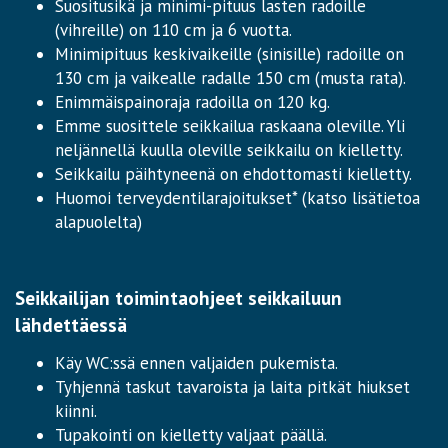
Suositusikä ja minimi-pituus lasten radoille
(vihreille) on 110 cm ja 6 vuotta.
Minimipituus keskivaikeille (sinisille) radoille on
130 cm ja vaikealle radalle 150 cm (musta rata).
Enimmäispainoraja radoilla on 120 kg.
Emme suosittele seikkailua raskaana oleville. Yli
neljännellä kuulla oleville seikkailu on kielletty.
Seikkailu päihtyneenä on ehdottomasti kielletty.
Huomoi terveydentilarajoitukset* (katso lisätietoa
alapuolelta)
Seikkailijan toimintaohjeet seikkailuun
lähdettäessä
Käy WC:ssä ennen valjaiden pukemista.
Tyhjennä taskut tavaroista ja laita pitkät hiukset
kiinni.
Tupakointi on kielletty valjaat päällä.