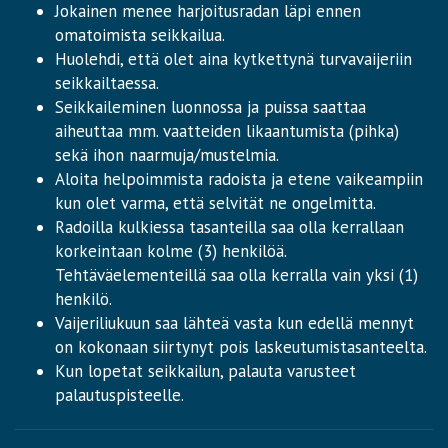
Jokainen menee harjoitusradan läpi ennen
omatoimista seikkailua.
Huolehdi, että olet aina kytkettynä turvavaijeriin
seikkailtaessa.
Seikkaileminen luonnossa ja puissa saattaa
aiheuttaa mm. vaatteiden likaantumista (pihka)
sekä ihon naarmuja/mustelmia.
Aloita helpoimmista radoista ja etene vaikeampiin
kun olet varma, että selvität ne ongelmitta.
Radoilla kulkiessa tasanteilla saa olla kerrallaan
korkeintaan kolme (3) henkilöä.
Tehtäväelementeillä saa olla kerralla vain yksi (1)
henkilö.
Vaijeriliukuun saa lähteä vasta kun edellä mennyt
on kokonaan siirtynyt pois laskeutumistasanteelta.
Kun lopetat seikkailun, palauta varusteet
palautuspisteelle.