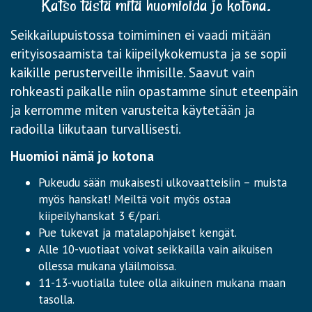
Katso tästä mitä huomioida jo kotona.
Seikkailupuistossa toimiminen ei vaadi mitään
erityisosaamista tai kiipeilykokemusta ja se sopii
kaikille perusterveille ihmisille. Saavut vain
rohkeasti paikalle niin opastamme sinut eteenpäin
ja kerromme miten varusteita käytetään ja
radoilla liikutaan turvallisesti.
Huomioi nämä jo kotona
Pukeudu sään mukaisesti ulkovaatteisiin – muista
myös hanskat! Meiltä voit myös ostaa
kiipeilyhanskat 3 €/pari.
Pue tukevat ja matalapohjaiset kengät.
Alle 10-vuotiaat voivat seikkailla vain aikuisen
ollessa mukana yläilmoissa.
11-13-vuotialla tulee olla aikuinen mukana maan
tasolla.