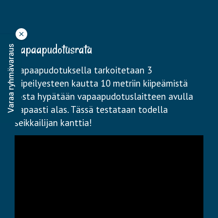
Vapaapudotusrata
Varaa ryhmävaraus
Vapaapudotuksella tarkoitetaan 3
kiipeilyesteen kautta 10 metriin kiipeämistä
josta hypätään vapaapudotuslaitteen avulla
vapaasti alas. Tässä testataan todella
seikkailijan kanttia!