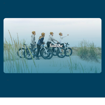
-
-
Fatbike
-