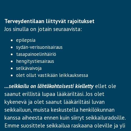
Terveydentilaan liittyvät rajoitukset
Jos sinulla on jotain seuraavista:
epilepsia
sydän-verisuonisairaus
tasapainoelinhäiriö
hengitystiesairaus
selkävaivoja
olet ollut vastikään leikkauksessa
…seikkailu on lähtökohtaisesti kielletty
ellet ole
saanut erillistä lupaa lääkäriltäsi. Jos olet
kykenevä ja olet saanut lääkäriltäsi luvan
seikkailuun, muista keskustella henkilökunnan
kanssa aiheesta ennen kuin siirryt seikkailuradoille.
Emme suosittele seikkailua raskaana oleville ja yli