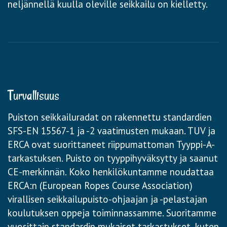
neljännellä kuulla oleville seikkailu on kielletty.
Turvallisuus
Puiston seikkailuradat on rakennettu standardien
SFS-EN 15567-1 ja -2 vaatimusten mukaan. TUV ja
ERCA ovat suorittaneet riippumattoman Tyyppi-A-
tarkastuksen. Puisto on tyyppihyväksytty ja saanut
CE-merkinnän. Koko henkilökuntamme noudattaa
ERCA:n (European Ropes Course Association)
virallisen seikkailupuisto-ohjaajan ja -pelastajan
koulutuksen oppeja toiminnassamme. Suoritamme
vuosittain standardin mukaiset tarkastukset, kuten