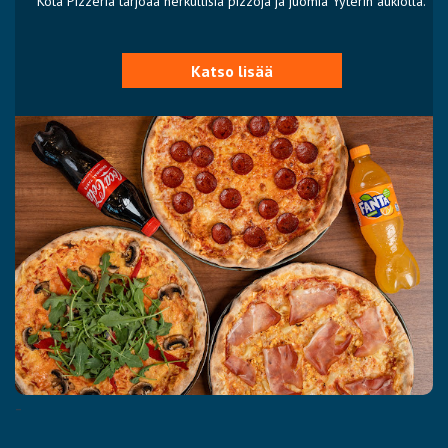
Kota Pizzeria tarjoaa herkullisia pizzoja ja juomia Yyterin aukiolla.
Katso lisää
-