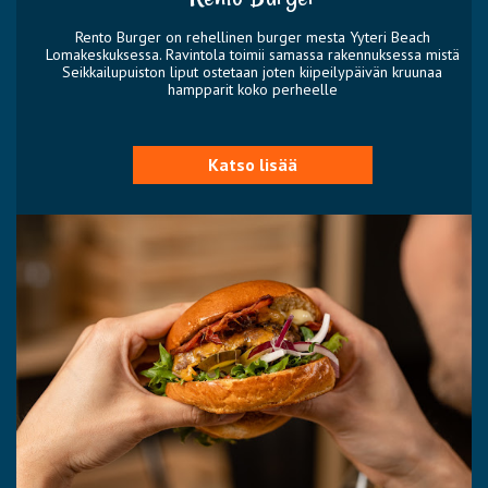
Rento Burger on rehellinen burger mesta Yyteri Beach
Lomakeskuksessa. Ravintola toimii samassa rakennuksessa mistä
Seikkailupuiston liput ostetaan joten kiipeilypäivän kruunaa
hampparit koko perheelle
Katso lisää