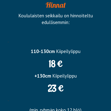
Hinnat
Koululaisten seikkailu on hinnoiteltu
edullisemmin:
-
110-130cm
Kiipeilylippu
18 €
+130cm
Kiipeilylippu
23 €
-
(min. ryhmän koko 12 hlö)