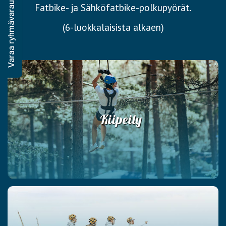
Varaa ryhmävaraus
Fatbike- ja Sähköfatbike-polkupyörät.
(6-luokkalaisista alkaen)
Kiipeily