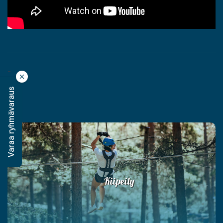
-
Varaa ryhmävaraus
-
Kiipeily